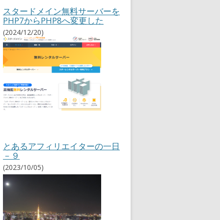
ィ
スタードメイン無料サーバーを
リ
PHP7からPHP8へ変更した
エ
(2024/12/20)
イ
ト
情
報
とあるアフィリエイターの一日
－９
(2023/10/05)