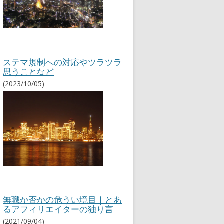
ステマ規制への対応やツラツラ
思うことなど
(2023/10/05)
無職か否かの危うい境目｜とあ
るアフィリエイターの独り言
(2021/09/04)