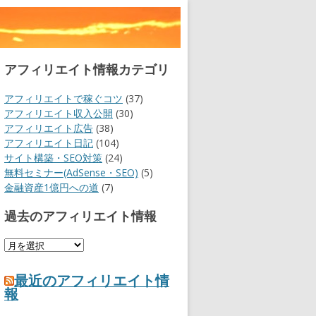
アフィリエイト情報カテゴリ
アフィリエイトで稼ぐコツ
(37)
アフィリエイト収入公開
(30)
アフィリエイト広告
(38)
アフィリエイト日記
(104)
サイト構築・SEO対策
(24)
無料セミナー(AdSense・SEO)
(5)
金融資産1億円への道
(7)
過去のアフィリエイト情報
過
去
の
最近のアフィリエイト情
ア
報
フ