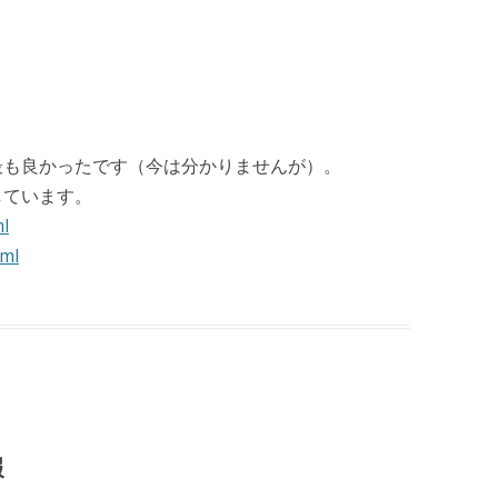
が最も良かったです（今は分かりませんが）。
しています。
ml
tml
報