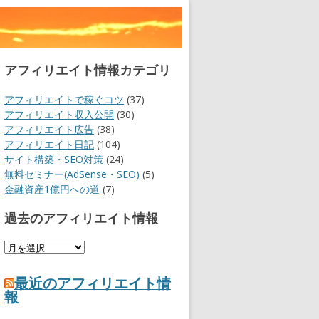
アフィリエイト情報カテゴリ
アフィリエイトで稼ぐコツ
(37)
アフィリエイト収入公開
(30)
アフィリエイト広告
(38)
アフィリエイト日記
(104)
サイト構築・SEO対策
(24)
無料セミナー(AdSense・SEO)
(5)
金融資産1億円への道
(7)
過去のアフィリエイト情報
過
去
の
最近のアフィリエイト情
ア
報
フ