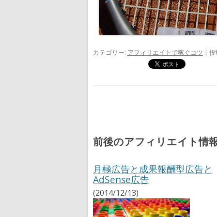
カテゴリー:
アフィリエイトで稼ぐコツ
| 投
前後のアフィリエイト情
月極広告と成果報酬型広告と
AdSense広告
(2014/12/13)