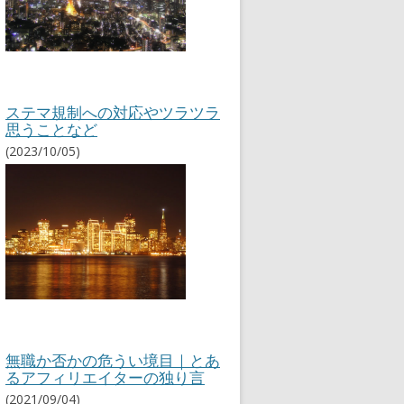
ステマ規制への対応やツラツラ
思うことなど
(2023/10/05)
無職か否かの危うい境目｜とあ
るアフィリエイターの独り言
(2021/09/04)