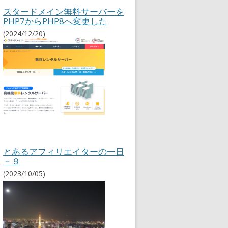
ィ
スタードメイン無料サーバーを
リ
PHP7からPHP8へ変更した
エ
(2024/12/20)
イ
ト
情
報
とあるアフィリエイターの一日
－９
(2023/10/05)