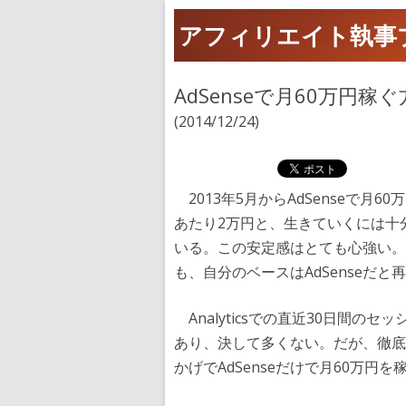
アフィリエイト執事
AdSenseで月60万円稼
(2014/12/24)
2013年5月からAdSenseで月
あたり2万円と、生きていくには十
いる。この安定感はとても心強い。
も、自分のベースはAdSenseだと
Analyticsでの直近30日間の
あり、決して多くない。だが、徹底
かげでAdSenseだけで月60万円