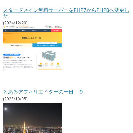
フ
スタードメイン無料サーバーをPHP7からPHP8へ変更し
ィ
た
リ
エ
(2024/12/20)
イ
ト
情
報
とあるアフィリエイターの一日－９
(2023/10/05)