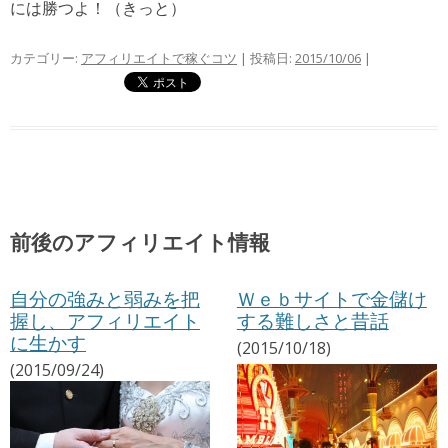
には勝つよ！（きっと）
カテゴリー:
アフィリエイトで稼ぐコツ
| 投稿日:
2015/10/06
|
前後のアフィリエイト情報
自分の強みと弱みを把
Ｗｅｂサイトで金儲け
握し、アフィリエイト
する難しさと昔話
に生かす
(2015/10/18)
(2015/09/24)