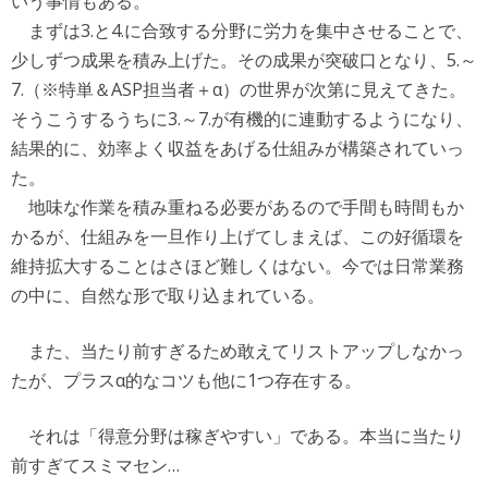
いう事情もある。
まずは3.と4.に合致する分野に労力を集中させることで、
少しずつ成果を積み上げた。その成果が突破口となり、5.～
7.（※特単＆ASP担当者＋α）の世界が次第に見えてきた。
そうこうするうちに3.～7.が有機的に連動するようになり、
結果的に、効率よく収益をあげる仕組みが構築されていっ
た。
地味な作業を積み重ねる必要があるので手間も時間もか
かるが、仕組みを一旦作り上げてしまえば、この好循環を
維持拡大することはさほど難しくはない。今では日常業務
の中に、自然な形で取り込まれている。
また、当たり前すぎるため敢えてリストアップしなかっ
たが、プラスα的なコツも他に1つ存在する。
それは「得意分野は稼ぎやすい」である。本当に当たり
前すぎてスミマセン…