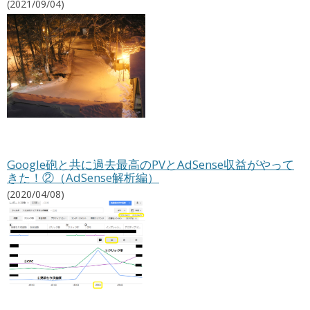
(2021/09/04)
Google砲と共に過去最高のPVとAdSense収益がやって
きた！②（AdSense解析編）
(2020/04/08)