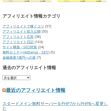
アフィリエイト情報カテゴリ
アフィリエイトで稼ぐコツ
(37)
アフィリエイト収入公開
(30)
アフィリエイト広告
(38)
アフィリエイト日記
(104)
サイト構築・SEO対策
(24)
無料セミナー(AdSense・SEO)
(5)
金融資産1億円への道
(7)
過去のアフィリエイト情報
過
去
の
最近のアフィリエイト情報
ア
フ
スタードメイン無料サーバーをPHP7からPHP8へ変更し
ィ
た
リ