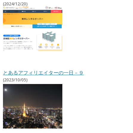
エ
(2024/12/20)
イ
ト
情
報
とあるアフィリエイターの一日－９
(2023/10/05)