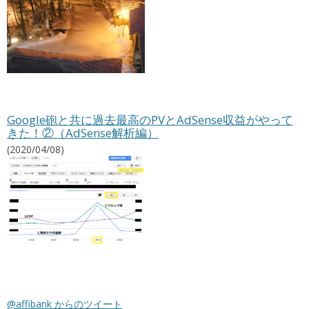
Google砲と共に過去最高のPVとAdSense収益がやって
きた！②（AdSense解析編）
(2020/04/08)
@affibank からのツイート