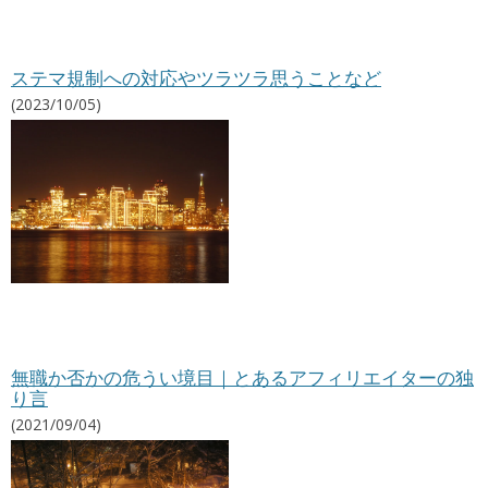
ステマ規制への対応やツラツラ思うことなど
(2023/10/05)
無職か否かの危うい境目｜とあるアフィリエイターの独
り言
(2021/09/04)