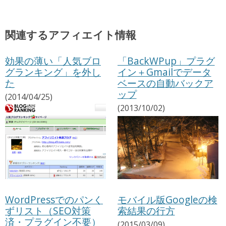
関連するアフィエイト情報
効果の薄い「人気ブロ
「BackWPup」プラグ
グランキング」を外し
イン＋Gmailでデータ
た
ベースの自動バックア
ップ
(2014/04/25)
(2013/10/02)
WordPressでのパンく
モバイル版Googleの検
ずリスト（SEO対策
索結果の行方
済・プラグイン不要）
(2015/03/09)