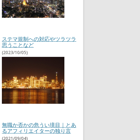
ステマ規制への対応やツラツラ
思うことなど
(2023/10/05)
無職か否かの危うい境目｜とあ
るアフィリエイターの独り言
(2021/09/04)