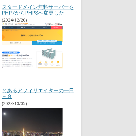
ィ
スタードメイン無料サーバーを
リ
PHP7からPHP8へ変更した
エ
(2024/12/20)
イ
ト
情
報
とあるアフィリエイターの一日
－９
(2023/10/05)