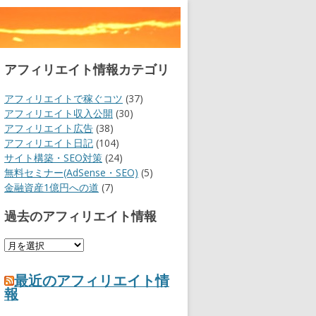
アフィリエイト情報カテゴリ
アフィリエイトで稼ぐコツ
(37)
アフィリエイト収入公開
(30)
アフィリエイト広告
(38)
アフィリエイト日記
(104)
サイト構築・SEO対策
(24)
無料セミナー(AdSense・SEO)
(5)
金融資産1億円への道
(7)
過去のアフィリエイト情報
過
去
の
最近のアフィリエイト情
ア
報
フ