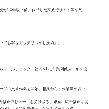
、自分が10年以上前に作成した某旅行サイト等を見て
りしないでお客をガッチリつかむ技術」。
みながらメールチェック。社内MLに作業関係メールを投
ングページの更新作業を開始。相変わらず作業量が多い…
者より広告修正依頼メールを受け取る。即座に広告修正を開
ASP担当者に広告修正した旨をメール連絡。