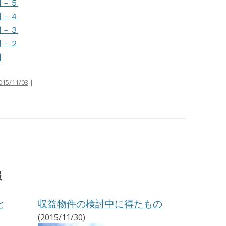
日－５
日－４
日－３
日－２
日
015/11/03
|
報
と
収益物件の検討中に得たもの
(2015/11/30)