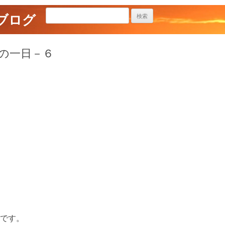
ブログ
の一日－６
です。