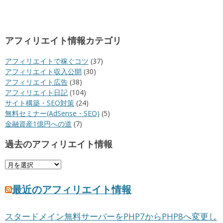
アフィリエイト情報カテゴリ
アフィリエイトで稼ぐコツ
(37)
アフィリエイト収入公開
(30)
アフィリエイト広告
(38)
アフィリエイト日記
(104)
サイト構築・SEO対策
(24)
無料セミナー(AdSense・SEO)
(5)
金融資産1億円への道
(7)
過去のアフィリエイト情報
過
去
の
最近のアフィリエイト情報
ア
フ
スタードメイン無料サーバーをPHP7からPHP8へ変更し
ィ