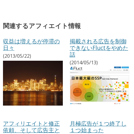
関連するアフィエイト情報
収益は増えるが停滞の
掲載される広告を制御
日々
できないFluctをやめた
話
(2013/05/22)
(2014/05/13)
アフィリエイトと修正
月極広告が１つ終了し
依頼、そして広告主と
１つ始まった