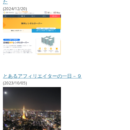
た
リ
エ
(2024/12/20)
イ
ト
情
報
とあるアフィリエイターの一日－９
(2023/10/05)