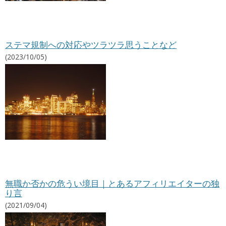
ステマ規制への対応やツラツラ思うことなど
(2023/10/05)
無職か否かの危うい境目｜とあるアフィリエイターの独
り言
(2021/09/04)