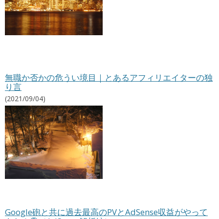
無職か否かの危うい境目｜とあるアフィリエイターの独
り言
(2021/09/04)
Google砲と共に過去最高のPVとAdSense収益がやって