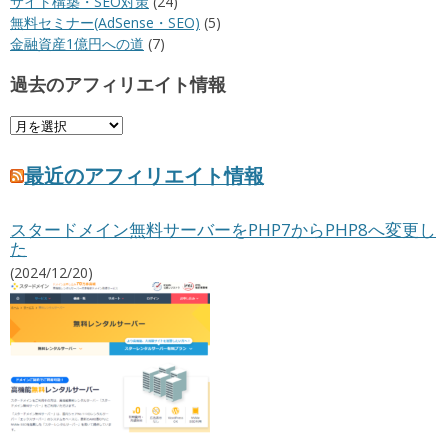
サイト構築・SEO対策
(24)
無料セミナー(AdSense・SEO)
(5)
金融資産1億円への道
(7)
過去のアフィリエイト情報
過
去
の
最近のアフィリエイト情報
ア
フ
スタードメイン無料サーバーをPHP7からPHP8へ変更し
ィ
た
リ
エ
(2024/12/20)
イ
ト
情
報