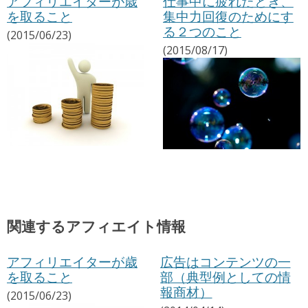
アフィリエイターが歳
仕事中に疲れたとき、
を取ること
集中力回復のためにす
る２つのこと
(2015/06/23)
(2015/08/17)
関連するアフィエイト情報
アフィリエイターが歳
広告はコンテンツの一
を取ること
部（典型例としての情
報商材）
(2015/06/23)