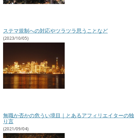
ステマ規制への対応やツラツラ思うことなど
(2023/10/05)
無職か否かの危うい境目｜とあるアフィリエイターの独
り言
(2021/09/04)