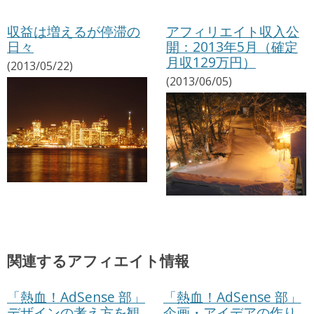
収益は増えるが停滞の
アフィリエイト収入公
日々
開：2013年5月（確定
月収129万円）
(2013/05/22)
(2013/06/05)
関連するアフィエイト情報
「熱血！AdSense 部」
「熱血！AdSense 部」
デザインの考え方を観
企画・アイデアの作り