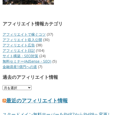
アフィリエイト情報カテゴリ
アフィリエイトで稼ぐコツ
(37)
アフィリエイト収入公開
(30)
アフィリエイト広告
(38)
アフィリエイト日記
(104)
サイト構築・SEO対策
(24)
無料セミナー(AdSense・SEO)
(5)
金融資産1億円への道
(7)
過去のアフィリエイト情報
過
去
の
最近のアフィリエイト情報
ア
フ
スタードメイン無料サーバーをPHP7からPHP8へ変更し
ィ