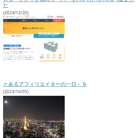
た
リ
エ
(2024/12/20)
イ
ト
情
報
とあるアフィリエイターの一日－９
(2023/10/05)