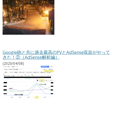
Google砲と共に過去最高のPVとAdSense収益がやって
きた！②（AdSense解析編）
(2020/04/08)