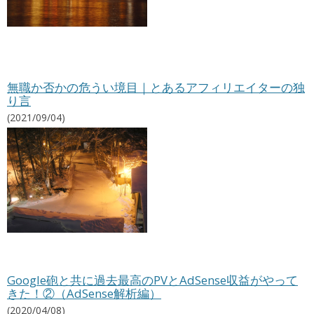
無職か否かの危うい境目｜とあるアフィリエイターの独
り言
(2021/09/04)
Google砲と共に過去最高のPVとAdSense収益がやって
きた！②（AdSense解析編）
(2020/04/08)