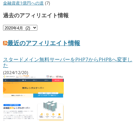
金融資産1億円への道
(7)
過去のアフィリエイト情報
過
去
の
最近のアフィリエイト情報
ア
フ
スタードメイン無料サーバーをPHP7からPHP8へ変更し
ィ
た
リ
エ
(2024/12/20)
イ
ト
情
報