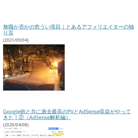
無職か否かの危うい境目｜とあるアフィリエイターの独
り言
(2021/09/04)
Google砲と共に過去最高のPVとAdSense収益がやって
きた！②（AdSense解析編）
(2020/04/08)