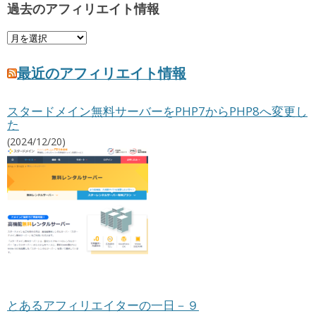
過去のアフィリエイト情報
過
去
の
最近のアフィリエイト情報
ア
フ
スタードメイン無料サーバーをPHP7からPHP8へ変更し
ィ
た
リ
エ
(2024/12/20)
イ
ト
情
報
とあるアフィリエイターの一日－９