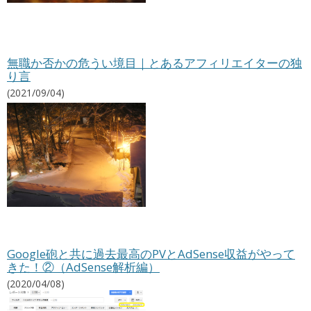
無職か否かの危うい境目｜とあるアフィリエイターの独
り言
(2021/09/04)
Google砲と共に過去最高のPVとAdSense収益がやって
きた！②（AdSense解析編）
(2020/04/08)