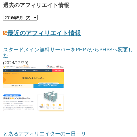
過去のアフィリエイト情報
過
去
の
最近のアフィリエイト情報
ア
フ
スタードメイン無料サーバーをPHP7からPHP8へ変更し
ィ
た
リ
エ
(2024/12/20)
イ
ト
情
報
とあるアフィリエイターの一日－９