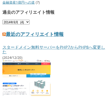
金融資産1億円への道
(7)
過去のアフィリエイト情報
過
去
の
最近のアフィリエイト情報
ア
フ
スタードメイン無料サーバーをPHP7からPHP8へ変更し
ィ
た
リ
エ
(2024/12/20)
イ
ト
情
報