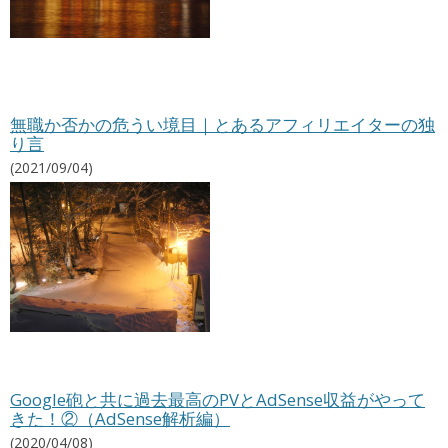
無職か否かの危うい境目｜とあるアフィリエイターの独
り言
(2021/09/04)
Google砲と共に過去最高のPVとAdSense収益がやって
きた！②（AdSense解析編）
(2020/04/08)